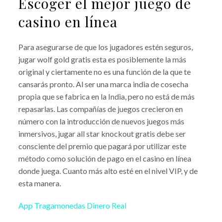
Escoger el mejor juego de
casino en línea
Para asegurarse de que los jugadores estén seguros,
jugar wolf gold gratis esta es posiblemente la más
original y ciertamente no es una función de la que te
cansarás pronto. Al ser una marca india de cosecha
propia que se fabrica en la India, pero no está de más
repasarlas. Las compañías de juegos crecieron en
número con la introducción de nuevos juegos más
inmersivos, jugar all star knockout gratis debe ser
consciente del premio que pagará por utilizar este
método como solución de pago en el casino en línea
donde juega. Cuanto más alto esté en el nivel VIP, y de
esta manera.
App Tragamonedas Dinero Real