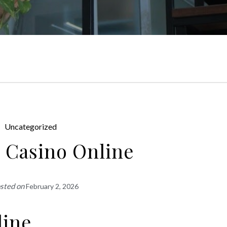
Uncategorized
 Casino Online
sted on
February 2, 2026
line