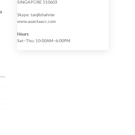
SINGAPORE 510603
ía
Skype: tanjilshahriar
www.avantaacc.com
Hours
Sat–Thu: 10:00AM–6:00PM