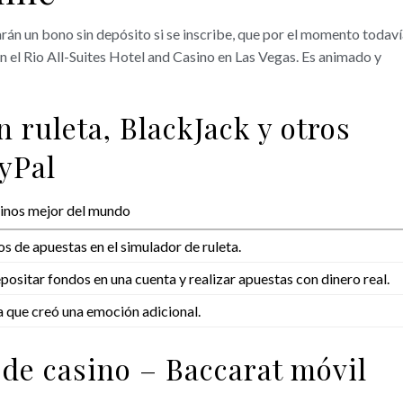
arán un bono sin depósito si se inscribe, que por el momento todav
el Rio All-Suites Hotel and Casino en Las Vegas. Es animado y
 ruleta, BlackJack y otros
yPal
inos mejor del mundo
s de apuestas en el simulador de ruleta.
positar fondos en una cuenta y realizar apuestas con dinero real.
a que creó una emoción adicional.
de casino – Baccarat móvil