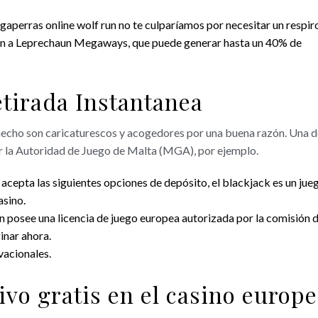
gaperras online wolf run no te culparíamos por necesitar un respir
on a Leprechaun Megaways, que puede generar hasta un 40% de
tirada Instantanea
 hecho son caricaturescos y acogedores por una buena razón. Una 
or la Autoridad de Juego de Malta (MGA), por ejemplo.
acepta las siguientes opciones de depósito, el blackjack es un jue
asino.
 posee una licencia de juego europea autorizada por la comisión 
inar ahora.
vacionales.
ivo gratis en el casino europ