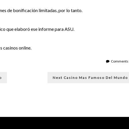
nes de bonificación limitadas, por lo tanto.
nico que elaboró ese informe para ASU.
s casinos online.
Comments 
Next
o
Next
Casino Mas Famoso Del Mundo
post: