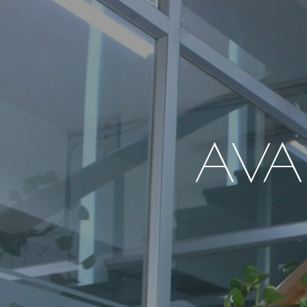
Skip
to
content
AVA