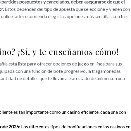
os partidos pospuestos y cancelados, deben asegurarse de que el
or.
Estos dependen del tipo de apuesta que seleccione y vienen con
online se le recomienda elegir las opciones más sencillas con tres
sino? ¡Sí, y te enseñamos cómo!
a está lista para ofrecer opciones de juego en línea para sus
quipada con una función de bote progresivo, la tragamonedas
cantidad de detalles que te llevan a ese estado de ánimo con una
 cliente es tan importante como un casino eficiente, cada una con
code 2026:
Los diferentes tipos de bonificaciones en los casinos en