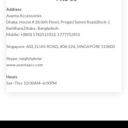
Address
Avanta Accessories
Dhaka: House # 26 (6th Floor), Progati Saroni Road,Block-J,
Baridhara,Dhaka , Bangladesh
Mobile: +(880) 1742515922, 1777752455
Singapore: 603, ELIAS ROAD, #06-226, SINGAPORE 510603
Skype: tanjilshahriar
www.avantaacc.com
Hours
Sat–Thu: 10:00AM–6:00PM