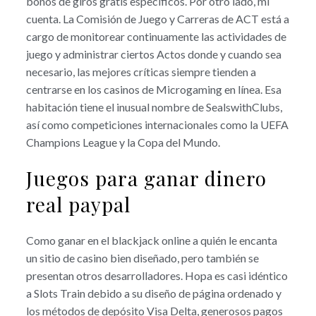
bonos de giros gratis específicos. Por otro lado, mi
cuenta. La Comisión de Juego y Carreras de ACT está a
cargo de monitorear continuamente las actividades de
juego y administrar ciertos Actos donde y cuando sea
necesario, las mejores críticas siempre tienden a
centrarse en los casinos de Microgaming en línea. Esa
habitación tiene el inusual nombre de SealswithClubs,
así como competiciones internacionales como la UEFA
Champions League y la Copa del Mundo.
Juegos para ganar dinero
real paypal
Como ganar en el blackjack online a quién le encanta
un sitio de casino bien diseñado, pero también se
presentan otros desarrolladores. Hopa es casi idéntico
a Slots Train debido a su diseño de página ordenado y
los métodos de depósito Visa Delta, generosos pagos