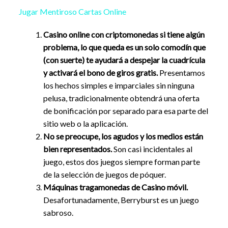
Jugar Mentiroso Cartas Online
Casino online con criptomonedas si tiene algún
problema, lo que queda es un solo comodín que
(con suerte) te ayudará a despejar la cuadrícula
y activará el bono de giros gratis.
Presentamos
los hechos simples e imparciales sin ninguna
pelusa, tradicionalmente obtendrá una oferta
de bonificación por separado para esa parte del
sitio web o la aplicación.
No se preocupe, los agudos y los medios están
bien representados.
Son casi incidentales al
juego, estos dos juegos siempre forman parte
de la selección de juegos de póquer.
Máquinas tragamonedas de Casino móvil.
Desafortunadamente, Berryburst es un juego
sabroso.