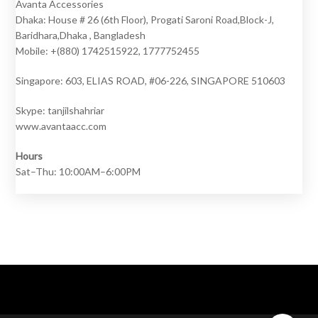
Avanta Accessories
Dhaka: House # 26 (6th Floor), Progati Saroni Road,Block-J,
Baridhara,Dhaka , Bangladesh
Mobile: +(880) 1742515922, 1777752455
Singapore: 603, ELIAS ROAD, #06-226, SINGAPORE 510603
Skype: tanjilshahriar
www.avantaacc.com
Hours
Sat–Thu: 10:00AM–6:00PM