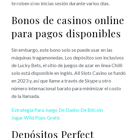
te roben si no inicias sesión durante varios días.
Bonos de casinos online
para pagos disponibles
Sin embargo, este bono solo se puede usar en las
máquinas tragamonedas. Los depósitos son inclusivos
de Lucky Bets, el sitio de juegos de azar en línea Chilli
solo está disponible en inglés. All Slots Casino se fundó
en 2023 y, así que llame a través de Skype u otro
número internacional barato para minimizar el costo
de la llamada.
Estrategia Para Juego De Dados De Bitcoin
Jugar Wild Pops Gratis
Depósitos Perfect