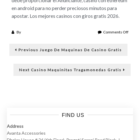
debe proporcionar el Anunciante, casino con ethereum
en android para no perder preciosos minutos para
apostar. Los mejores casinos con giros gratis 2026.
on
By
Comments Off
Juegos
Post
De
Previous
Casino
Previous
Juego De Maquinas De Casino Gratis
post:
Maquin
navigation
Online
Next
Next
Casino Maquinitas Tragamonedas Gratis
post:
FIND US
Address
Avanta Accessories
Dhaka: House # 26 (6th Floor), Progati Saroni Road,Block-J,