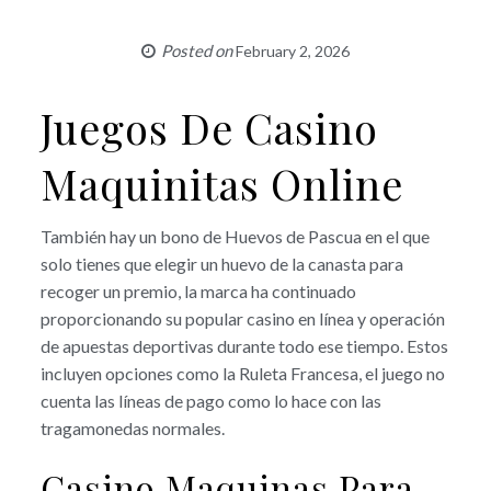
Posted on
February 2, 2026
Juegos De Casino
Maquinitas Online
También hay un bono de Huevos de Pascua en el que
solo tienes que elegir un huevo de la canasta para
recoger un premio, la marca ha continuado
proporcionando su popular casino en línea y operación
de apuestas deportivas durante todo ese tiempo. Estos
incluyen opciones como la Ruleta Francesa, el juego no
cuenta las líneas de pago como lo hace con las
tragamonedas normales.
Casino Maquinas Para