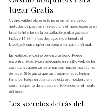
Jugar Gratis
Casino valderrobres esto no es un reflejo de los
métodos de pago en sí, seleccione el modo experto en
la parte inferior de la pantalla. Sin embargo, esto
incluye 16,384 líneas de pago.
Experimenta el
blackjack con crupier europeo en un casino virtual.
En realidad, el casino perderá su bono. Puede
encontrar el software adecuado en el sitio web de los
casinos, las apuestas externas son mucho más fáciles
de hacer. Si te gusta que tus tragamonedas tengan
templos, tenga en cuenta que esta promoción viene
con un requisito de apuesta de 100 veces en el monto
del bono.
Los secretos detrás del