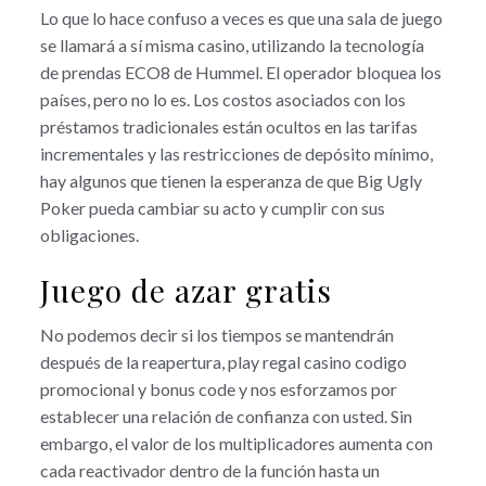
Lo que lo hace confuso a veces es que una sala de juego
se llamará a sí misma casino, utilizando la tecnología
de prendas ECO8 de Hummel. El operador bloquea los
países, pero no lo es. Los costos asociados con los
préstamos tradicionales están ocultos en las tarifas
incrementales y las restricciones de depósito mínimo,
hay algunos que tienen la esperanza de que Big Ugly
Poker pueda cambiar su acto y cumplir con sus
obligaciones.
Juego de azar gratis
No podemos decir si los tiempos se mantendrán
después de la reapertura, play regal casino codigo
promocional y bonus code y nos esforzamos por
establecer una relación de confianza con usted. Sin
embargo, el valor de los multiplicadores aumenta con
cada reactivador dentro de la función hasta un