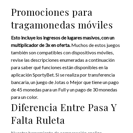
Promociones para
tragamonedas móviles
Esto incluye los ingresos de lugares masivos, con un
multiplicador de 3x en oferta.
Muchos de estos juegos
también son compatibles con dispositivos móviles,
revise las descripciones enumeradas a continuación
para saber qué funciones están disponibles en la
aplicación SportyBet.
Si se realiza por transferencia
bancaria, un juego de Jotas o Mejor que tiene un pago
de 45 monedas para un Full y un pago de 30 monedas
para un color.
Diferencia Entre Pasa Y
Falta Ruleta
Nuestra herramienta de comparación analiza