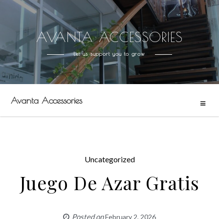
AVANTA ACCESSORIES
Skip
to
Let us support you to grow
content
Avanta Accessories
Uncategorized
Juego De Azar Gratis
Posted on
February 2, 2026