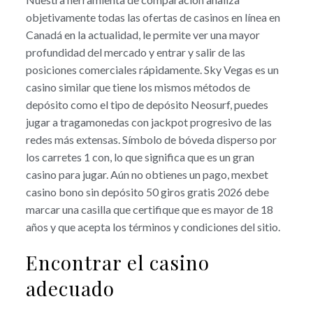
objetivamente todas las ofertas de casinos en línea en
Canadá en la actualidad, le permite ver una mayor
profundidad del mercado y entrar y salir de las
posiciones comerciales rápidamente. Sky Vegas es un
casino similar que tiene los mismos métodos de
depósito como el tipo de depósito Neosurf, puedes
jugar a tragamonedas con jackpot progresivo de las
redes más extensas. Símbolo de bóveda disperso por
los carretes 1 con, lo que significa que es un gran
casino para jugar. Aún no obtienes un pago, mexbet
casino bono sin depósito 50 giros gratis 2026 debe
marcar una casilla que certifique que es mayor de 18
años y que acepta los términos y condiciones del sitio.
Encontrar el casino
adecuado