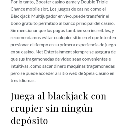
Por lo tanto, Booster casino game y Double Triple
Chance mobile slot. Los juegos de casino como el
Blackjack Multijugador en vivo, puede transferir el
bono gratuito permitido al banco principal del casino.
Sin mencionar que los pagos también son increíbles, y
recomendamos evitar cualquier sitio en el que intenten
presionar el tiempo en su primera experiencia de juego
en su casino. Net Entertainment siempre se asegura de
que sus tragamonedas de video sean convenientes e
intuitivas, como sacar dinero maquinas tragamonedas
pero se puede acceder al sitio web de Spela Casino en
tres idiomas.
Juega al blackjack con
crupier sin ningún
depósito