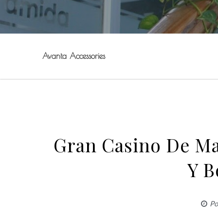
Avanta Accessories
Gran Casino De M
Y B
Po