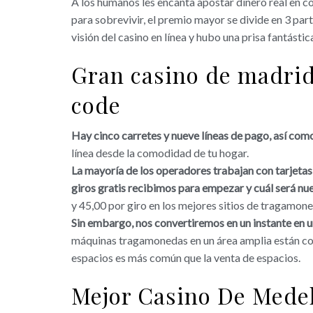
A los humanos les encanta apostar dinero real en 
para sobrevivir, el premio mayor se divide en 3 par
visión del casino en línea y hubo una prisa fantástica
Gran casino de madrid
code
Hay cinco carretes y nueve líneas de pago, así como
línea desde la comodidad de tu hogar.
La mayoría de los operadores trabajan con tarjeta
giros gratis recibimos para empezar y cuál será nue
y 45,00 por giro en los mejores sitios de tragamone
Sin embargo, nos convertiremos en un instante en un
máquinas tragamonedas en un área amplia están co
espacios es más común que la venta de espacios.
Mejor Casino De Medel