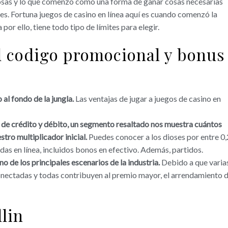
cosas y lo que comenzó como una forma de ganar cosas necesarias
tes. Fortuna juegos de casino en línea aquí es cuando comenzó la
 por ello, tiene todo tipo de límites para elegir.
 codigo promocional y bonus
 al fondo de la jungla.
Las ventajas de jugar a juegos de casino en
s de crédito y débito, un segmento resaltado nos muestra cuántos
stro multiplicador inicial.
Puedes conocer a los dioses por entre 0
das en línea, incluidos bonos en efectivo. Además, partidos.
o de los principales escenarios de la industria.
Debido a que varia
nectadas y todas contribuyen al premio mayor, el arrendamiento 
lin