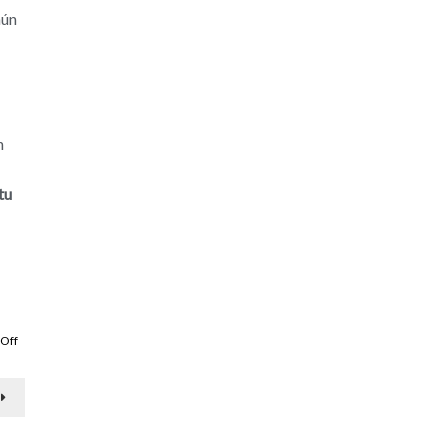
aún
n
tu
on
Off
Gran
Casino
De
Madrid
Codigo