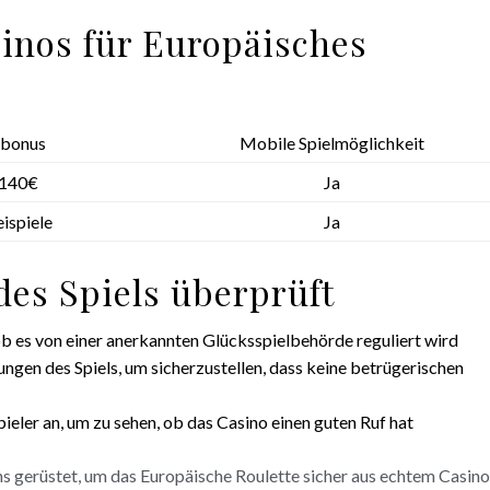
inos für Europäisches
bonus
Mobile Spielmöglichkeit
 140€
Ja
ispiele
Ja
des Spiels überprüft
ob es von einer anerkannten Glücksspielbehörde reguliert wird
ngen des Spiels, um sicherzustellen, dass keine betrügerischen
ieler an, um zu sehen, ob das Casino einen guten Ruf hat
ns gerüstet, um das Europäische Roulette sicher aus echtem Casin