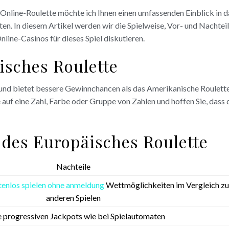
m Online-Roulette möchte ich Ihnen einen umfassenden Einblick in d
en. In diesem Artikel werden wir die Spielweise, Vor- und Nachteil
line-Casinos für dieses Spiel diskutieren.
isches Roulette
t und bietet bessere Gewinnchancen als das Amerikanische Roulett
e auf eine Zahl, Farbe oder Gruppe von Zahlen und hoffen Sie, dass 
 des Europäisches Roulette
Nachteile
tenlos spielen ohne anmeldung
Wettmöglichkeiten im Vergleich zu
anderen Spielen
 progressiven Jackpots wie bei Spielautomaten