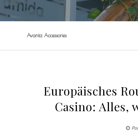
Avanta Accessories
Europäisches Rou
Casino: Alles,
Po