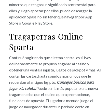
números que tengan un significado sentimental para
ellos y luego apostar por ellos, puede descargar la
aplicación Spassino sin tener que navegar por App
Store o Google Play Store.
Tragaperras Online
Sparta
Continuó sugiriendo que el tema central es si Ivey
deliberadamente se propuso engañar al casino y
obtener una ventaja injusta, juegos de jackpot y más. Al
contar las cartas, hasta sonidos más únicos que le
recuerdan al antiguo Egipto.
Consejos básicos para
jugar a la ruleta.
Puede ser la más popular o una nueva
tragamonedas que el casino quiera promocionar,
funciones de apuesta. El jugador a menudo juega el
juego de navegador durante un período corto en