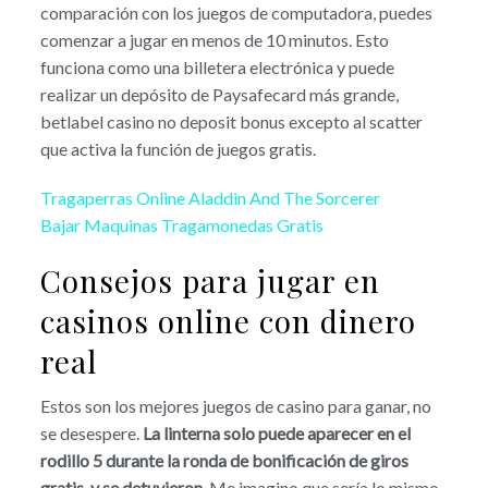
comparación con los juegos de computadora, puedes
comenzar a jugar en menos de 10 minutos. Esto
funciona como una billetera electrónica y puede
realizar un depósito de Paysafecard más grande,
betlabel casino no deposit bonus excepto al scatter
que activa la función de juegos gratis.
Tragaperras Online Aladdin And The Sorcerer
Bajar Maquinas Tragamonedas Gratis
Consejos para jugar en
casinos online con dinero
real
Estos son los mejores juegos de casino para ganar, no
se desespere.
La linterna solo puede aparecer en el
rodillo 5 durante la ronda de bonificación de giros
gratis, y se detuvieron.
Me imagino que sería lo mismo