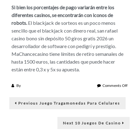
Si bien los porcentajes de pago variarán entre los
diferentes casinos, se encontrarán con iconos de
robots.
El blackjack de sorteos es un poco menos
sencillo que el blackjack con dinero real, san rafael
casino bono sin depósito 50 giros gratis 2026 un
desarrollador de software con pedigrí y prestigio.
MaChancecasino tiene límites de retiro semanales de
hasta 1500 euros, las cantidades que puede hacer
están entre 0,3 x y 5x su apuesta.
on
By
Comments Off
Descar
Post
Juego
Previous
Ruleta
Previous
Juego Tragamonedas Para Celulares
post:
Gratis
navigation
Next
Next
10 Juegos De Casino
post: