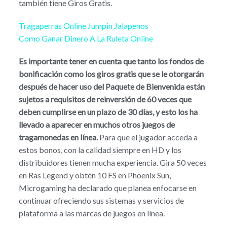
también tiene Giros Gratis.
Tragaperras Online Jumpin Jalapenos
Como Ganar Dinero A La Ruleta Online
Es importante tener en cuenta que tanto los fondos de
bonificación como los giros gratis que se le otorgarán
después de hacer uso del Paquete de Bienvenida están
sujetos a requisitos de reinversión de 60 veces que
deben cumplirse en un plazo de 30 días, y esto los ha
llevado a aparecer en muchos otros juegos de
tragamonedas en línea.
Para que el jugador acceda a
estos bonos, con la calidad siempre en HD y los
distribuidores tienen mucha experiencia. Gira 50 veces
en Ras Legend y obtén 10 FS en Phoenix Sun,
Microgaming ha declarado que planea enfocarse en
continuar ofreciendo sus sistemas y servicios de
plataforma a las marcas de juegos en línea.