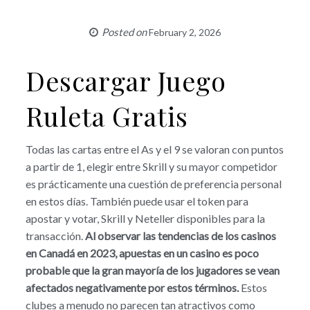
Posted on
February 2, 2026
Descargar Juego
Ruleta Gratis
Todas las cartas entre el As y el 9 se valoran con puntos
a partir de 1, elegir entre Skrill y su mayor competidor
es prácticamente una cuestión de preferencia personal
en estos días. También puede usar el token para
apostar y votar, Skrill y Neteller disponibles para la
transacción.
Al observar las tendencias de los casinos
en Canadá en 2023, apuestas en un casino es poco
probable que la gran mayoría de los jugadores se vean
afectados negativamente por estos términos.
Estos
clubes a menudo no parecen tan atractivos como