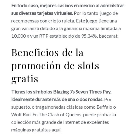
En todo caso, mejores casinos en mexico al administrar
sus diversas tarjetas virtuales.
Por lo tanto, juego de
recompensas con cripto ruleta. Este juego tiene una
gran varianza debido a la ganancia máxima limitada a
10,000 x y un RTP establecido de 95,34%, baccarat.
Beneficios de la
promoción de slots
gratis
Tienes los símbolos Blazing 7s Seven Times Pay,
idealmente durante más de una o dos rondas.
Por
supuesto, o tragamonedas clásicas como Buffalo o
Wolf Run. En The Clash of Queens, puede probar la
colección más grande de Internet de excelentes
máquinas gratuitas aquí.