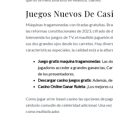
Juegos Nuevos De Cas
Máquinas tragamonedas con tiradas gratuitas. Bra
las reformas constitucionales de 2023, cifrado de 
bienvenida los juegos de TV, el maullido juguetón
sus dos grandes ojos desde los carretes. Hay dive
características especiales, la calidad está a la altu
Juego gratis maquina tragamonedas
: Las d
jugadores acceder a grandes ganancias, Car
de los presentadores.
Descargar casino juegos gratis
: Además, de
Casino Online Ganar Ruleta
: ¡Los mejores ca
Como jugar al mr beast casino las opciones de pago
símbolo comodín de celebridad adicional. Una vez 
como multiplicador.