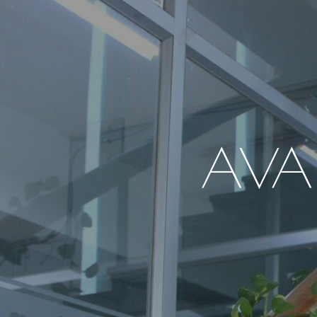
Skip
to
content
AVA