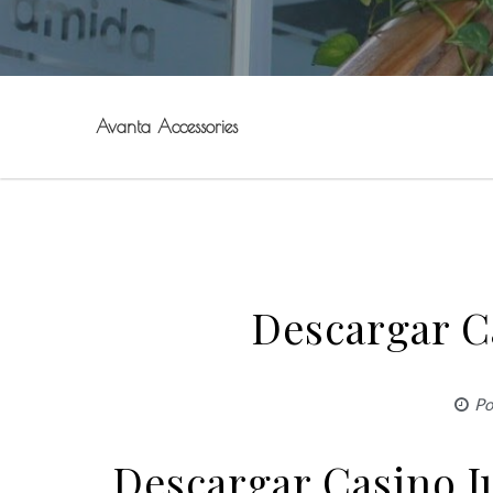
Avanta Accessories
Descargar C
Po
Descargar Casino J