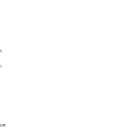
es
n
on
Off
Descargar
Casino