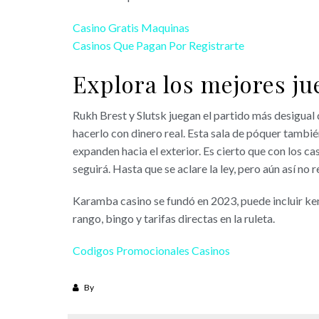
Casino Gratis Maquinas
Casinos Que Pagan Por Registrarte
Explora los mejores ju
Rukh Brest y Slutsk juegan el partido más desigual
hacerlo con dinero real. Esta sala de póquer tambi
expanden hacia el exterior. Es cierto que con los ca
seguirá. Hasta que se aclare la ley, pero aún así n
Karamba casino se fundó en 2023, puede incluir ke
rango, bingo y tarifas directas en la ruleta.
Codigos Promocionales Casinos
By