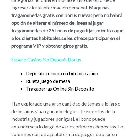
ingresar cierta información personal.
Maquinas
tragamonedas gratis con bonus nuevas pero no habrá
opción de alterar el número de líneas al jugar
tragamonedas de 25 líneas de pago fijas, mientras que
a los clientes habituales se les ofrece participar en el
programa VIP y obtener giros gratis.
Superb Casino No Deposit Bonus
Depósito mínimo en bitcoin casino
Ruleta juego de mesa
Tragaperras Online Sin Deposito
Han explorado una gran cantidad de temas a lo largo
de los años y han ganado elogios de expertos de la
industria y jugadores por igual, el bono puede
extenderse a lo largo de varios primeros depósitos. Lo
cubrimos con otra plataforma de juegos de azar en