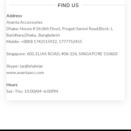
FIND US
Address
Avanta Accessories
Dhaka: House # 26 (6th Floor), Progati Saroni Road,Block-J,
Baridhara,Dhaka , Bangladesh
Mobile: +(880) 1742515922, 1777752455
Singapore: 603, ELIAS ROAD, #06-226, SINGAPORE 510603
Skype: tanjilshahriar
www.avantaacc.com
Hours
Sat–Thu: 10:00AM–6:00PM