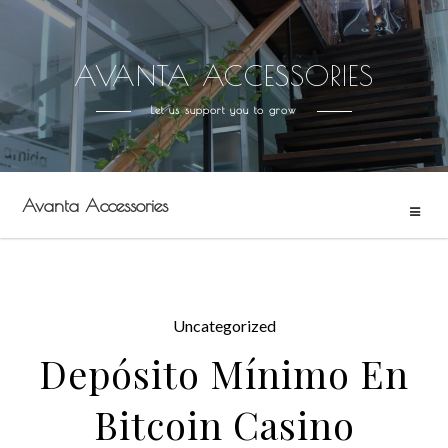
AVANTA ACCESSORIES
Skip
to
Let us support you to grow
content
Avanta Accessories
Uncategorized
Depósito Mínimo En
Bitcoin Casino