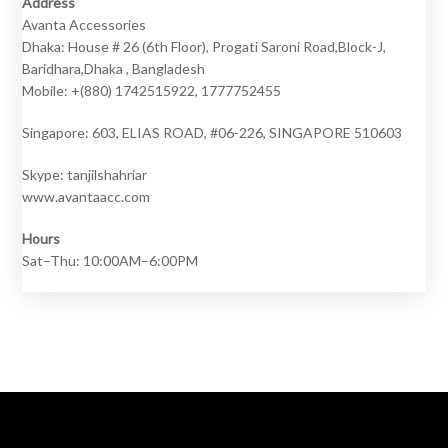
Address
Avanta Accessories
Dhaka: House # 26 (6th Floor), Progati Saroni Road,Block-J,
Baridhara,Dhaka , Bangladesh
Mobile: +(880) 1742515922, 1777752455
Singapore: 603, ELIAS ROAD, #06-226, SINGAPORE 510603
Skype: tanjilshahriar
www.avantaacc.com
Hours
Sat–Thu: 10:00AM–6:00PM