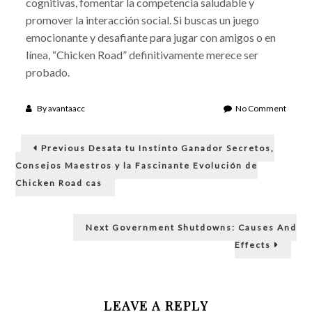
cognitivas, fomentar la competencia saludable y
promover la interacción social. Si buscas un juego
emocionante y desafiante para jugar con amigos o en
línea, “Chicken Road” definitivamente merece ser
probado.
on
By
avantaacc
No Comment
¡Conec
Post
compit
Previous
y
Previous
Desata tu Instinto Ganador Secretos,
post:
conqui
navigation
Consejos Maestros y la Fascinante Evolución de
La
Chicken Road cas
estrate
detrás
del
Next
fenóm
Next
Government Shutdowns: Causes And
post:
viral
Effects
de
chicke
road
y
LEAVE A REPLY
cómo