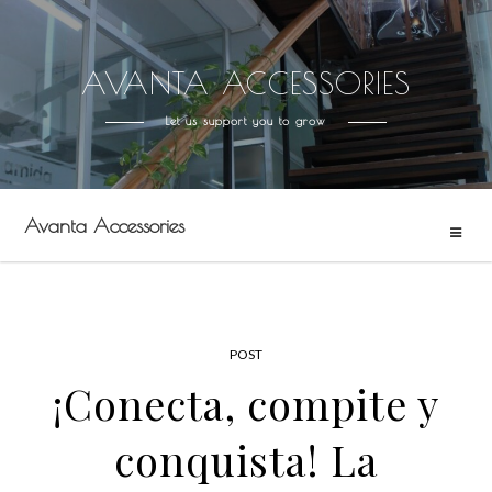
AVANTA ACCESSORIES
Skip
to
Let us support you to grow
content
Avanta Accessories
POST
¡Conecta, compite y
conquista! La