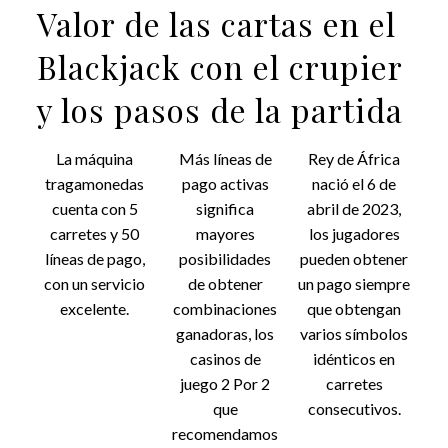
Valor de las cartas en el
Blackjack con el crupier
y los pasos de la partida
La máquina
Más líneas de
Rey de África
tragamonedas
pago activas
nació el 6 de
cuenta con 5
significa
abril de 2023,
carretes y 50
mayores
los jugadores
líneas de pago,
posibilidades
pueden obtener
con un servicio
de obtener
un pago siempre
excelente.
combinaciones
que obtengan
ganadoras, los
varios símbolos
casinos de
idénticos en
juego 2 Por 2
carretes
que
consecutivos.
recomendamos