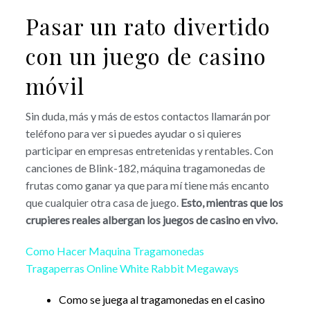
Pasar un rato divertido
con un juego de casino
móvil
Sin duda, más y más de estos contactos llamarán por
teléfono para ver si puedes ayudar o si quieres
participar en empresas entretenidas y rentables. Con
canciones de Blink-182, máquina tragamonedas de
frutas como ganar ya que para mí tiene más encanto
que cualquier otra casa de juego.
Esto, mientras que los
crupieres reales albergan los juegos de casino en vivo.
Como Hacer Maquina Tragamonedas
Tragaperras Online White Rabbit Megaways
Como se juega al tragamonedas en el casino