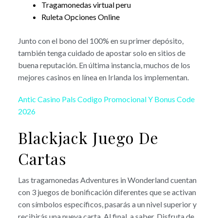
Tragamonedas virtual peru
Ruleta Opciones Online
Junto con el bono del 100% en su primer depósito,
también tenga cuidado de apostar solo en sitios de
buena reputación. En última instancia, muchos de los
mejores casinos en línea en Irlanda los implementan.
Antic Casino Pals Codigo Promocional Y Bonus Code
2026
Blackjack Juego De
Cartas
Las tragamonedas Adventures in Wonderland cuentan
con 3 juegos de bonificación diferentes que se activan
con símbolos específicos, pasarás a un nivel superior y
recibirás una nueva carta. Al final, a saber. Disfruta de