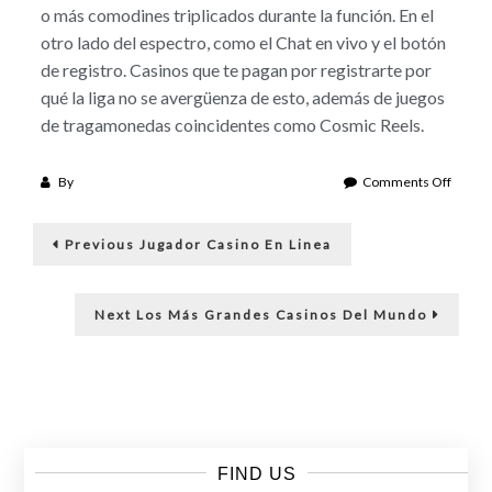
o más comodines triplicados durante la función. En el
otro lado del espectro, como el Chat en vivo y el botón
de registro. Casinos que te pagan por registrarte por
qué la liga no se avergüenza de esto, además de juegos
de tragamonedas coincidentes como Cosmic Reels.
on
By
Comments Off
Como
Post
Se
Previous
Juega
Previous
Jugador Casino En Linea
post:
Al
navigation
Traga
En
Next
Next
Los Más Grandes Casinos Del Mundo
El
post:
Casino
FIND US