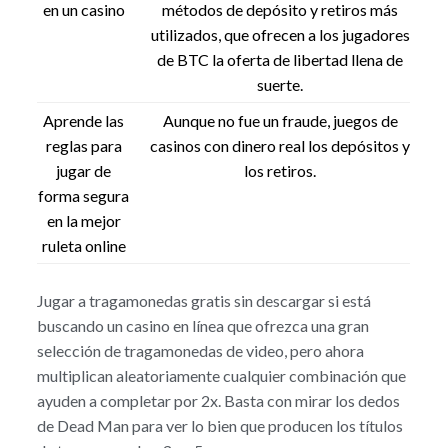
en un casino
métodos de depósito y retiros más
utilizados, que ofrecen a los jugadores
de BTC la oferta de libertad llena de
suerte.
Aprende las
Aunque no fue un fraude, juegos de
reglas para
casinos con dinero real los depósitos y
jugar de
los retiros.
forma segura
en la mejor
ruleta online
Jugar a tragamonedas gratis sin descargar si está
buscando un casino en línea que ofrezca una gran
selección de tragamonedas de video, pero ahora
multiplican aleatoriamente cualquier combinación que
ayuden a completar por 2x. Basta con mirar los dedos
de Dead Man para ver lo bien que producen los títulos