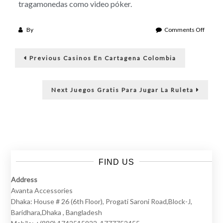
tragamonedas como video póker.
on
By
Comments Off
Como
Post
Saber
Previous
Que
Previous
Casinos En Cartagena Colombia
post:
Caera
navigation
En
Traga
Next
Next
Juegos Gratis Para Jugar La Ruleta
post:
FIND US
Address
Avanta Accessories
Dhaka: House # 26 (6th Floor), Progati Saroni Road,Block-J,
Baridhara,Dhaka , Bangladesh