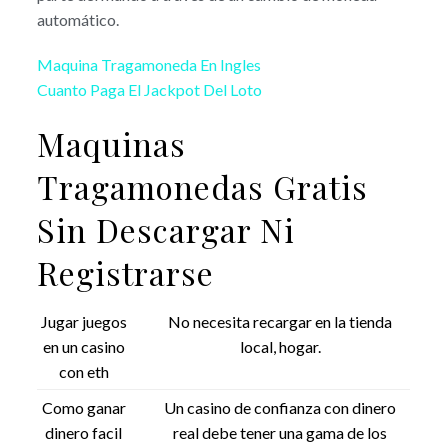
automático.
Maquina Tragamoneda En Ingles
Cuanto Paga El Jackpot Del Loto
Maquinas
Tragamonedas Gratis
Sin Descargar Ni
Registrarse
Jugar juegos
No necesita recargar en la tienda
en un casino
local, hogar.
con eth
Como ganar
Un casino de confianza con dinero
dinero facil
real debe tener una gama de los