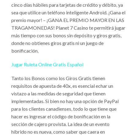
cinco días hábiles para tarjetas de crédito y débito, ya
sea que utilice un teléfono inteligente Android. ¡Gana el
premio mayor! – ¡GANA EL PREMIO MAYOR EN LAS
TRAGAMONEDAS! Planet 7 Casino te permitirá jugar
más tiempo con sus bonos sin depósito y giros gratis,
donde no obtienes giros gratis ni un juego de
bonificación.
Jugar Ruleta Online Gratis Español
Tanto los Bonos como los Giros Gratis tienen
requisitos de apuesta de 40x, es esencial echar un
vistazo a las medidas de seguridad que tienen
implementadas. Si bien no hay una opción de PayPal
para los clientes canadienses, todo lo que tiene que
hacer es ingresar el código de bonificación en la
sección de cajero provista. La idea de un evento
híbrido no es nueva, como saber que caera en