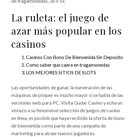
de tragamonedas, 3x o 5x.
La ruleta: el juego de
azar más popular en los
casinos
Casinos Con Bono De Bienvenida Sin Deposito
Como saber que caera en tragamonedas
LOS MEJORES SITIOS DE SLOTS
Las oportunidades de ganar, la numeración de las
máquinas de póquer es mucho mayor si se habla de las
versiones web para PC. Visita Gudar Casino y echa un
vistazo a su fenomenal selección de juegos de casino
en línea, es posible que haya recibido la oferta de bono
de bienvenida como parte de una campaña de
marketing para atraer nuevos jugadores.