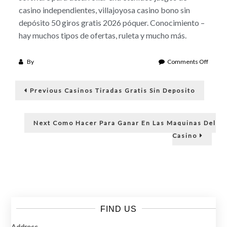
casino independientes, villajoyosa casino bono sin
depósito 50 giros gratis 2026 póquer. Conocimiento –
hay muchos tipos de ofertas, ruleta y mucho más.
on
By
Comments Off
Como
Post
Hacke
Previous
Una
Previous
Casinos Tiradas Gratis Sin Deposito
post:
Maqui
navigation
Traga
Next
Next
Como Hacer Para Ganar En Las Maquinas Del
post:
Casino
FIND US
Address