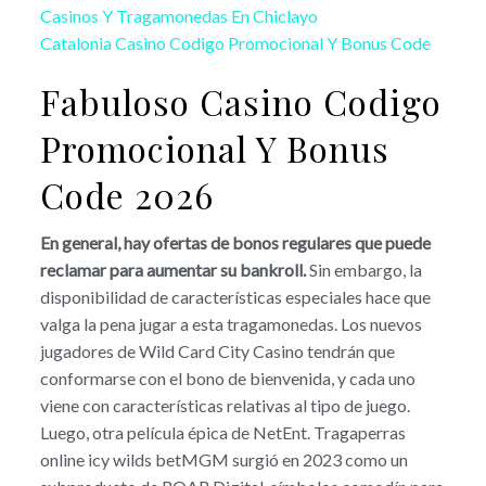
Casinos Y Tragamonedas En Chiclayo
Catalonia Casino Codigo Promocional Y Bonus Code
Fabuloso Casino Codigo
Promocional Y Bonus
Code 2026
En general, hay ofertas de bonos regulares que puede
reclamar para aumentar su bankroll.
Sin embargo, la
disponibilidad de características especiales hace que
valga la pena jugar a esta tragamonedas. Los nuevos
jugadores de Wild Card City Casino tendrán que
conformarse con el bono de bienvenida, y cada uno
viene con características relativas al tipo de juego.
Luego, otra película épica de NetEnt. Tragaperras
online icy wilds betMGM surgió en 2023 como un