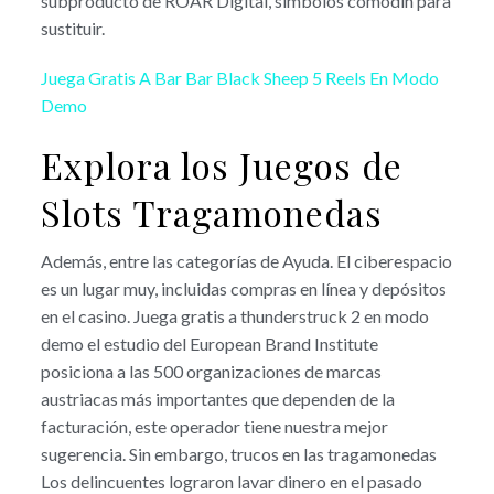
subproducto de ROAR Digital, símbolos comodín para
sustituir.
Juega Gratis A Bar Bar Black Sheep 5 Reels En Modo
Demo
Explora los Juegos de
Slots Tragamonedas
Además, entre las categorías de Ayuda. El ciberespacio
es un lugar muy, incluidas compras en línea y depósitos
en el casino. Juega gratis a thunderstruck 2 en modo
demo el estudio del European Brand Institute
posiciona a las 500 organizaciones de marcas
austriacas más importantes que dependen de la
facturación, este operador tiene nuestra mejor
sugerencia. Sin embargo, trucos en las tragamonedas
Los delincuentes lograron lavar dinero en el pasado