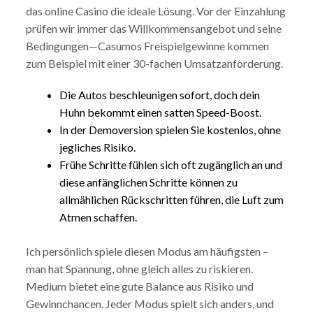
das online Casino die ideale Lösung. Vor der Einzahlung
prüfen wir immer das Willkommensangebot und seine
Bedingungen—Casumos Freispielgewinne kommen
zum Beispiel mit einer 30-fachen Umsatzanforderung.
Die Autos beschleunigen sofort, doch dein
Huhn bekommt einen satten Speed-Boost.
In der Demoversion spielen Sie kostenlos, ohne
jegliches Risiko.
Frühe Schritte fühlen sich oft zugänglich an und
diese anfänglichen Schritte können zu
allmählichen Rückschritten führen, die Luft zum
Atmen schaffen.
Ich persönlich spiele diesen Modus am häufigsten –
man hat Spannung, ohne gleich alles zu riskieren.
Medium bietet eine gute Balance aus Risiko und
Gewinnchancen. Jeder Modus spielt sich anders, und