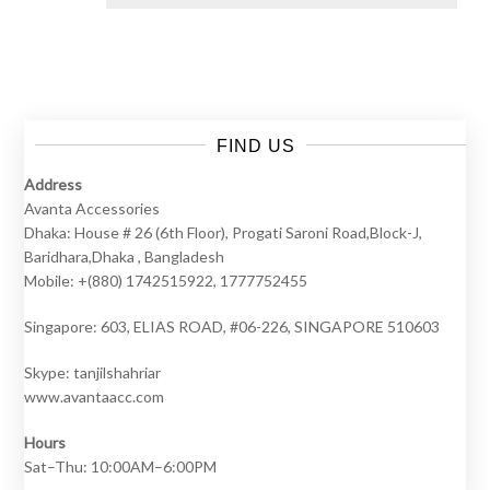
FIND US
Address
Avanta Accessories
Dhaka: House # 26 (6th Floor), Progati Saroni Road,Block-J,
Baridhara,Dhaka , Bangladesh
Mobile: +(880) 1742515922, 1777752455
Singapore: 603, ELIAS ROAD, #06-226, SINGAPORE 510603
Skype: tanjilshahriar
www.avantaacc.com
Hours
Sat–Thu: 10:00AM–6:00PM