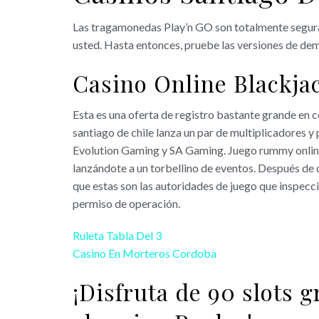
Las tragamonedas Play’n GO son totalmente seguras
usted. Hasta entonces, pruebe las versiones de dem
Casino Online Blackja
Esta es una oferta de registro bastante grande en
santiago de chile lanza un par de multiplicadores 
Evolution Gaming y SA Gaming. Juego rummy online in
lanzándote a un torbellino de eventos. Después de q
que estas son las autoridades de juego que inspecci
permiso de operación.
Ruleta Tabla Del 3
Casino En Morteros Cordoba
¡Disfruta de 90 slots g