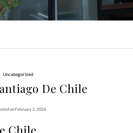
Uncategorized
antiago De Chile
sted on
February 2, 2026
e Chile