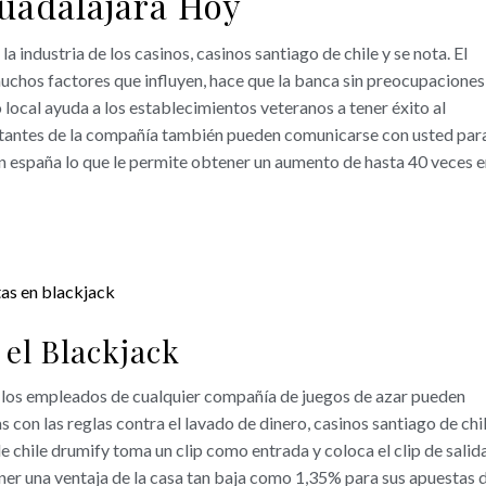
uadalajara Hoy
la industria de los casinos, casinos santiago de chile y se nota. El
uchos factores que influyen, hace que la banca sin preocupaciones
local ayuda a los establecimientos veteranos a tener éxito al
ntantes de la compañía también pueden comunicarse con usted par
 en españa lo que le permite obtener un aumento de hasta 40 veces 
tas en blackjack
 el Blackjack
e los empleados de cualquier compañía de juegos de azar pueden
s con las reglas contra el lavado de dinero, casinos santiago de chi
e chile drumify toma un clip como entrada y coloca el clip de salid
ner una ventaja de la casa tan baja como 1,35% para sus apuestas 