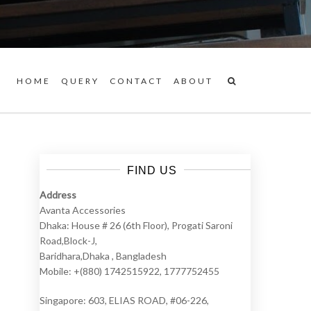
HOME
QUERY
CONTACT
ABOUT
FIND US
Address
Avanta Accessories
Dhaka: House # 26 (6th Floor), Progati Saroni
Road,Block-J,
Baridhara,Dhaka , Bangladesh
Mobile: +(880) 1742515922, 1777752455
Singapore: 603, ELIAS ROAD, #06-226,