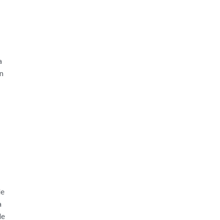
a
en
le
a
de