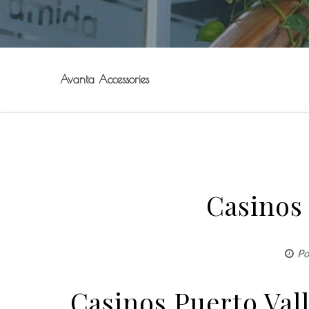
Avanta Accessories
Casinos 
Po
Casinos Puerto Vall