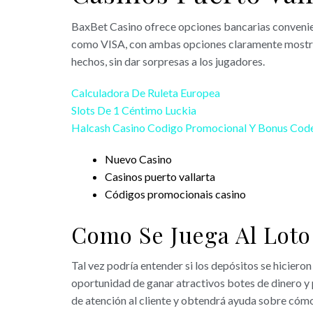
BaxBet Casino ofrece opciones bancarias convenien
como VISA, con ambas opciones claramente mostrad
hechos, sin dar sorpresas a los jugadores.
Calculadora De Ruleta Europea
Slots De 1 Céntimo Luckia
Halcash Casino Codigo Promocional Y Bonus Cod
Nuevo Casino
Casinos puerto vallarta
Códigos promocionais casino
Como Se Juega Al Loto
Tal vez podría entender si los depósitos se hiciero
oportunidad de ganar atractivos botes de dinero y
de atención al cliente y obtendrá ayuda sobre cómo