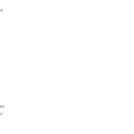
no
Los
os