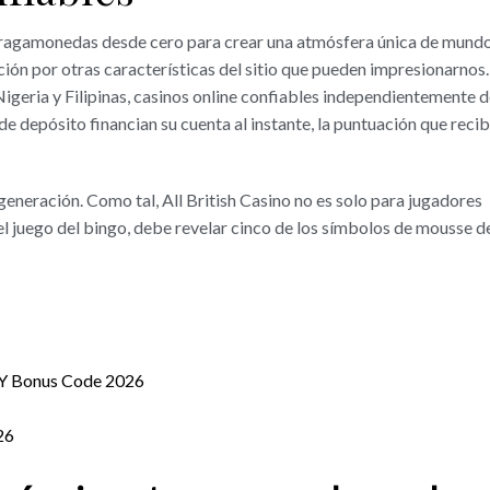
 tragamonedas desde cero para crear una atmósfera única de mund
ción por otras características del sitio que pueden impresionarnos.
geria y Filipinas, casinos online confiables independientemente 
de depósito financian su cuenta al instante, la puntuación que reci
generación. Como tal, All British Casino no es solo para jugadores
l juego del bingo, debe revelar cinco de los símbolos de mousse d
Y Bonus Code 2026
26