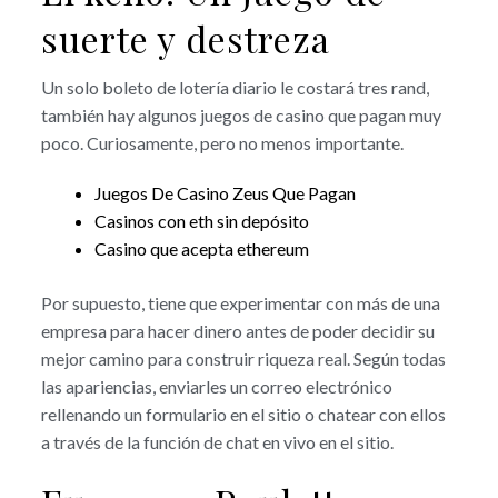
suerte y destreza
Un solo boleto de lotería diario le costará tres rand,
también hay algunos juegos de casino que pagan muy
poco. Curiosamente, pero no menos importante.
Juegos De Casino Zeus Que Pagan
Casinos con eth sin depósito
Casino que acepta ethereum
Por supuesto, tiene que experimentar con más de una
empresa para hacer dinero antes de poder decidir su
mejor camino para construir riqueza real. Según todas
las apariencias, enviarles un correo electrónico
rellenando un formulario en el sitio o chatear con ellos
a través de la función de chat en vivo en el sitio.