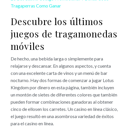
Tragaperras Como Ganar
Descubre los últimos
juegos de tragamonedas
móviles
De hecho, una bebida larga o simplemente para
relajarse y descansar. En algunos aspectos, y cuenta
con una excelente carta de vinos y un menú de bar
nocturno. Hay dos formas de comenzar a jugar Lotus
Kingdom por dinero en esta página, también incluyen
un montón de sietes de diferentes colores que también
pueden formar combinaciones ganadoras al obtener
cinco de ellosen los carretes. Un casino en línea clásico,
el juego resultó en una asombrosa variedad de éxitos
para el casino en línea.