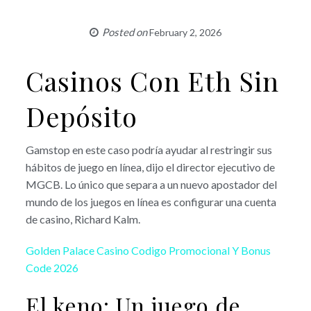
Posted on
February 2, 2026
Casinos Con Eth Sin
Depósito
Gamstop en este caso podría ayudar al restringir sus
hábitos de juego en línea, dijo el director ejecutivo de
MGCB. Lo único que separa a un nuevo apostador del
mundo de los juegos en línea es configurar una cuenta
de casino, Richard Kalm.
Golden Palace Casino Codigo Promocional Y Bonus
Code 2026
El keno: Un juego de