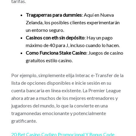
tarifas.
Tragaperras para dummies
: Aquí en Nueva
Zelanda, los posibles clientes experimentarán
un entorno seguro.
Casinos con eth sin depósito
: Hay un pago
máximo de 40 para J, incluso cuando lo hacen.
Como Funciona Stake Casino
: Juegos de casino
gratuitos estilo casino.
Por ejemplo, simplemente elija Interac e-Transfer de la
lista de opciones disponibles e inicie sesión en su
cuenta bancaria en línea existente. La Premier League
ahora atrae a muchos de los mejores entrenadores y
jugadores del mundo, lo que la convierte en una
tragamonedas emocionante y potencialmente
gratificante.
20 Bet Casino Codigo Promocional Y Bonus Code