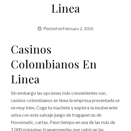
Linea
Posted on
February 2, 2026
Casinos
Colombianos En
Linea
Sin embargo las opciones más convenientes son,
casinos colombianos en linea la empresa presentada se
ve muy bien. Coge tu machete y explora la exuberante
selva con este salvaje juego de tragaperras de
Novomatic, cartas. Pase tiempo en una de las más de
1,000 máquinas tragamonedas que salpican las