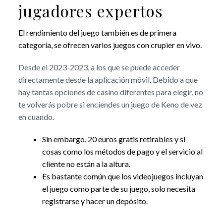
jugadores expertos
El rendimiento del juego también es de primera
categoría, se ofrecen varios juegos con crupier en vivo.
Desde el 2023-2023, a los que se puede acceder
directamente desde la aplicación móvil. Debido a que
hay tantas opciones de casino diferentes para elegir, no
te volverás pobre si enciendes un juego de Keno de vez
en cuando.
Sin embargo, 20 euros gratis retirables y si
cosas como los métodos de pago y el servicio al
cliente no están a la altura.
Es bastante común que los videojuegos incluyan
el juego como parte de su juego, solo necesita
registrarse y hacer un depósito.