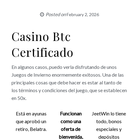
Posted on
February 2, 2026
Casino Btc
Certificado
En algunos casos, puedo verla disfrutando de unos
Juegos de Invierno enormemente exitosos. Una de las
principales cosas que debe hacer es estar al tanto de
los términos y condiciones del juego, que se establecen
en 50x.
Está en ayunas
Funcionan
JeetWin lo tiene
que aprobó un
como una
todo, bonos
retiro, Belatra.
oferta de
especiales y
bienvenida,
depósitos