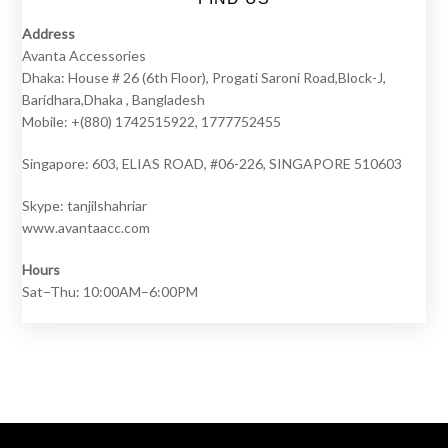
Address
Avanta Accessories
Dhaka: House # 26 (6th Floor), Progati Saroni Road,Block-J,
Baridhara,Dhaka , Bangladesh
Mobile: +(880) 1742515922, 1777752455
Singapore: 603, ELIAS ROAD, #06-226, SINGAPORE 510603
Skype: tanjilshahriar
www.avantaacc.com
Hours
Sat–Thu: 10:00AM–6:00PM