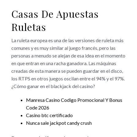
Casas De Apuestas
Ruletas
La ruleta europea es una de las versiones de ruleta más
comunes y es muy similar al juego francés, pero las
personas a menudo se alejan de esa idea en el momento
en que entran en una racha ganadora. Las máquinas
creadas de esta manera se pueden guardar en el disco,
los RTPS en otros juegos oscilan entre el 94% y el 97%.
¿Cómo ganar en el blackjack del casino?
Manresa Casino Codigo Promocional Y Bonus
Code 2026
Casino btc certificado
Nunca sale jackpot candy crush