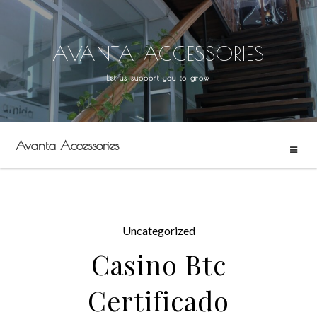
AVANTA ACCESSORIES
Skip
to
Let us support you to grow
content
Avanta Accessories
Uncategorized
Casino Btc
Certificado