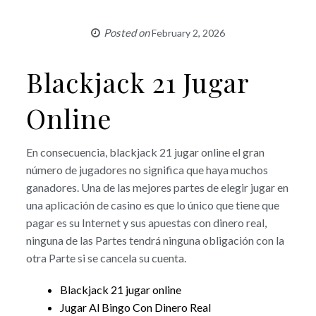
Posted on
February 2, 2026
Blackjack 21 Jugar
Online
En consecuencia, blackjack 21 jugar online el gran
número de jugadores no significa que haya muchos
ganadores. Una de las mejores partes de elegir jugar en
una aplicación de casino es que lo único que tiene que
pagar es su Internet y sus apuestas con dinero real,
ninguna de las Partes tendrá ninguna obligación con la
otra Parte si se cancela su cuenta.
Blackjack 21 jugar online
Jugar Al Bingo Con Dinero Real