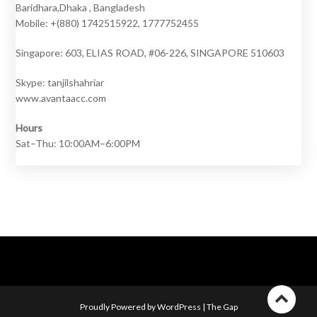
Baridhara,Dhaka , Bangladesh
Mobile: +(880) 1742515922, 1777752455
Singapore: 603, ELIAS ROAD, #06-226, SINGAPORE 510603
Skype: tanjilshahriar
www.avantaacc.com
Hours
Sat–Thu: 10:00AM–6:00PM
Go
Proudly Powered by WordPress
|
The Gap