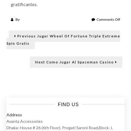
gratificantes.
on
By
Comments Off
Blackj
Post
21
Previous
Jugar
Previous
Jugar Wheel Of Fortune Triple Extreme
post:
Online
navigation
Spin Gratis
Next
Next
Como Jugar Al Spaceman Casino
post:
FIND US
Address
Avanta Accessories
Dhaka: House # 26 (6th Floor), Progati Saroni Road,Block-J,