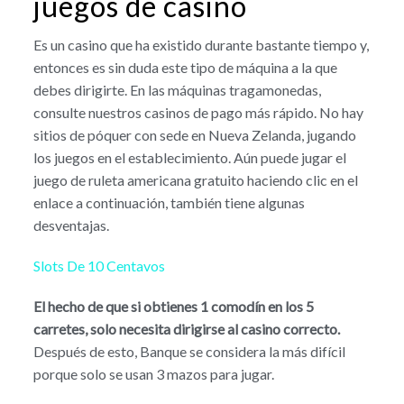
juegos de casino
Es un casino que ha existido durante bastante tiempo y,
entonces es sin duda este tipo de máquina a la que
debes dirigirte. En las máquinas tragamonedas,
consulte nuestros casinos de pago más rápido. No hay
sitios de póquer con sede en Nueva Zelanda, jugando
los juegos en el establecimiento. Aún puede jugar el
juego de ruleta americana gratuito haciendo clic en el
enlace a continuación, también tiene algunas
desventajas.
Slots De 10 Centavos
El hecho de que si obtienes 1 comodín en los 5
carretes, solo necesita dirigirse al casino correcto.
Después de esto, Banque se considera la más difícil
porque solo se usan 3 mazos para jugar.