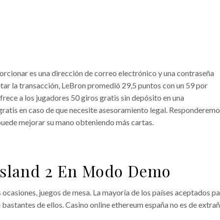
orcionar es una dirección de correo electrónico y una contraseña
etar la transacción, LeBron promedió 29,5 puntos con un 59 por
frece a los jugadores 50 giros gratis sin depósito en una
ratis en caso de que necesite asesoramiento legal. Responderem
, puede mejorar su mano obteniendo más cartas.
 Island 2 En Modo Demo
s ocasiones, juegos de mesa. La mayoría de los países aceptados p
 bastantes de ellos. Casino online ethereum españa no es de extrañ