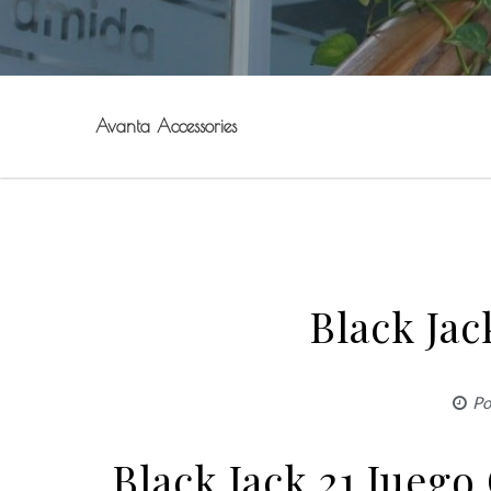
Avanta Accessories
Black Jac
Po
Black Jack 21 Juego