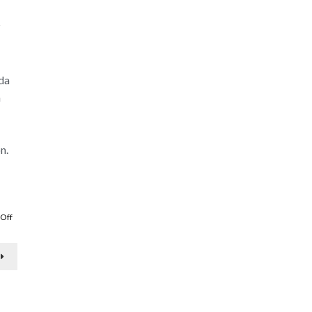
s
ada
a
n.
on
Off
Black
Jack
21
Juego
Gratis