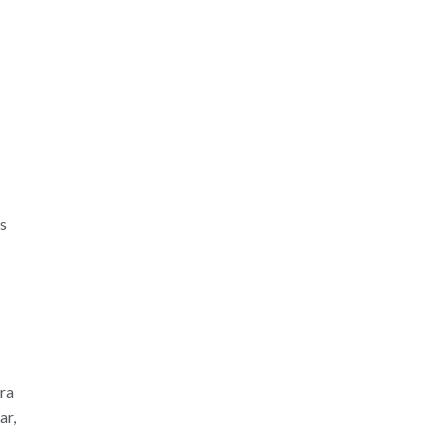
os
ara
ar,