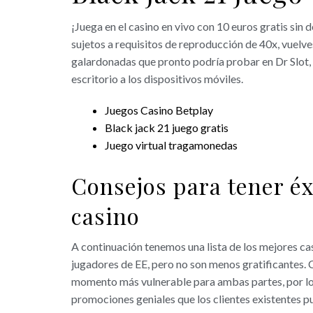
¡Juega en el casino en vivo con 10 euros gratis sin 
sujetos a requisitos de reproducción de 40x, vuelve
galardonadas que pronto podría probar en Dr Slot, l
escritorio a los dispositivos móviles.
Juegos Casino Betplay
Black jack 21 juego gratis
Juego virtual tragamonedas
Consejos para tener éx
casino
A continuación tenemos una lista de los mejores 
jugadores de EE, pero no son menos gratificantes. 
momento más vulnerable para ambas partes, por lo
promociones geniales que los clientes existentes p