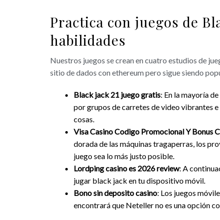
Practica con juegos de Bl
habilidades
Nuestros juegos se crean en cuatro estudios de ju
sitio de dados con ethereum pero sigue siendo pop
Black jack 21 juego gratis
: En la mayoría d
por grupos de carretes de video vibrantes e
cosas.
Visa Casino Codigo Promocional Y Bonus 
dorada de las máquinas tragaperras, los pr
juego sea lo más justo posible.
Lordping casino es 2026 review
: A continua
jugar black jack en tu dispositivo móvil.
Bono sin deposito casino
: Los juegos móvil
encontrará que Neteller no es una opción c