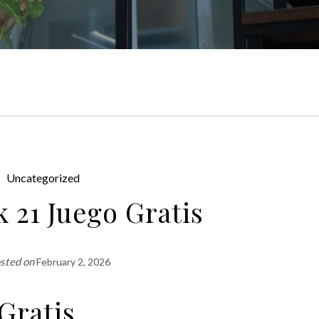
Uncategorized
k 21 Juego Gratis
sted on
February 2, 2026
 Gratis