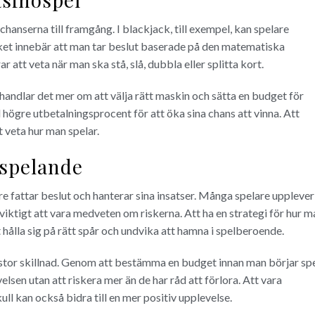
 chanserna till framgång. I blackjack, till exempel, kan spelare
ilket innebär att man tar beslut baserade på den matematiska
r att veta när man ska stå, slå, dubbla eller splitta kort.
handlar det mer om att välja rätt maskin och sätta en budget för
 högre utbetalningsprocent för att öka sina chans att vinna. Att
t veta hur man spelar.
 spelande
 fattar beslut och hanterar sina insatser. Många spelare upplever
viktigt att vara medveten om riskerna. Att ha en strategi för hur m
t hålla sig på rätt spår och undvika att hamna i spelberoende.
ra stor skillnad. Genom att bestämma en budget innan man börjar sp
velsen utan att riskera mer än de har råd att förlora. Att vara
ll kan också bidra till en mer positiv upplevelse.