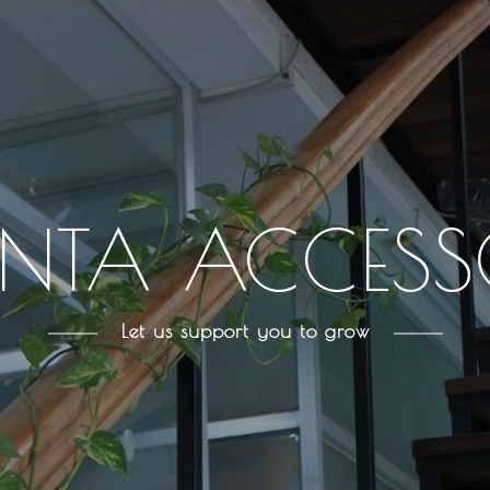
NTA ACCESSO
Let us support you to grow