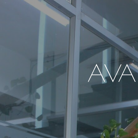
Skip
to
content
AVA