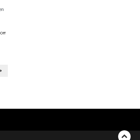
en
on
Off
Avslöja
hemligheterna
bakom
vinnande
strategier
i
casinon
Go