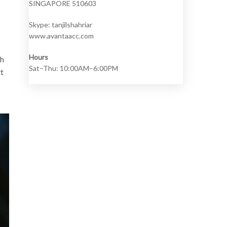
SINGAPORE 510603
Skype: tanjilshahriar
www.avantaacc.com
Hours
ch
Sat–Thu: 10:00AM–6:00PM
tt