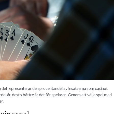
fördel representerar den procentandel av insatserna som casinot
ördel är, desto bättre är det för spelaren. Genom att välja spel med
er.
asinospel