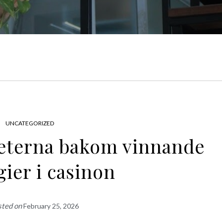
UNCATEGORIZED
heterna bakom vinnande
gier i casinon
sted on
February 25, 2026