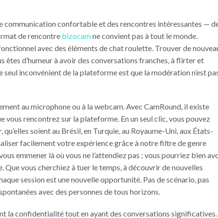
une communication confortable et des rencontres intéressantes — d
format de rencontre
bizocam
ne convient pas à tout le monde.
ez fonctionnel avec des éléments de chat roulette. Trouver de nouve
us êtes d’humeur à avoir des conversations franches, à flirter et
 Le seul inconvénient de la plateforme est que la modération n’est pa
ctement au microphone ou à la webcam. Avec CamRound, il existe
vous rencontrez sur la plateforme. En un seul clic, vous pouvez
qu’elles soient au Brésil, en Turquie, au Royaume-Uni, aux États-
liser facilement votre expérience grâce à notre filtre de genre
vous emmener là où vous ne l’attendiez pas ; vous pourriez bien avo
e. Que vous cherchiez à tuer le temps, à découvrir de nouvelles
chaque session est une nouvelle opportunité. Pas de scénario, pas
t spontanées avec des personnes de tous horizons.
t la confidentialité tout en ayant des conversations significatives.