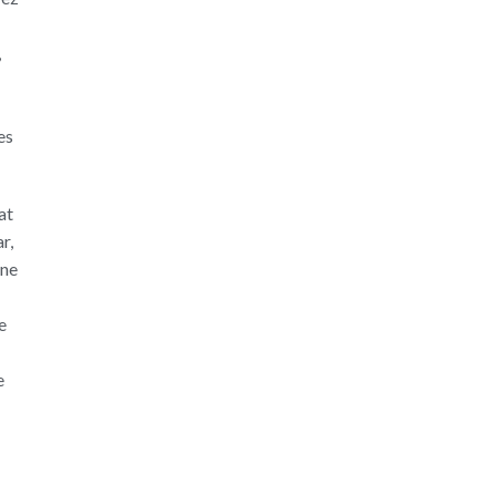
,
es
at
r,
gne
e
e