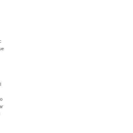
c
ue
l
éo
ar
l