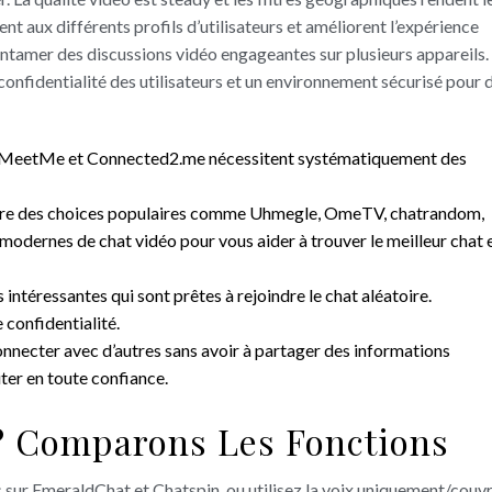
t aux différents profils d’utilisateurs et améliorent l’expérience
t entamer des discussions vidéo engageantes sur plusieurs appareils.
onfidentialité des utilisateurs et un environnement sécurisé pour 
, MeetMe et Connected2.me nécessitent systématiquement des
pare des choices populaires comme Uhmegle, OmeTV, chatrandom,
 modernes de chat vidéo pour vous aider à trouver le meilleur chat 
ntéressantes qui sont prêtes à rejoindre le chat aléatoire.
 confidentialité.
nnecter avec d’autres sans avoir à partager des informations
uter en toute confiance.
r? Comparons Les Fonctions
 sur EmeraldChat et Chatspin, ou utilisez la voix uniquement/couv