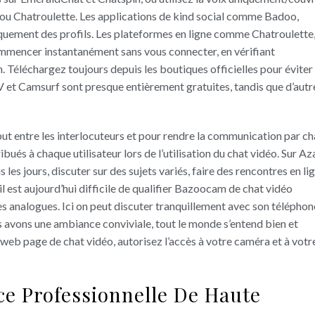
u Chatroulette. Les applications de kind social comme Badoo,
ement des profils. Les plateformes en ligne comme Chatroulette
mencer instantanément sans vous connecter, en vérifiant
n. Téléchargez toujours depuis les boutiques officielles pour éviter
et Camsurf sont presque entièrement gratuites, tandis que d’autr
 but entre les interlocuteurs et pour rendre la communication par ch
bués à chaque utilisateur lors de l’utilisation du chat vidéo. Sur Aza
es jours, discuter sur des sujets variés, faire des rencontres en li
l est aujourd’hui difficile de qualifier Bazoocam de chat vidéo
ses analogues. Ici on peut discuter tranquillement avec son téléphon
us avons une ambiance conviviale, tout le monde s’entend bien et
a web page de chat vidéo, autorisez l’accès à votre caméra et à votr
ce Professionnelle De Haute