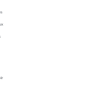
es
aux
s
ir