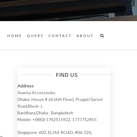
HOME
QUERY
CONTACT
ABOUT
FIND US
Address
Avanta Accessories
Dhaka: House # 26 (6th Floor), Progati Saroni
Road,Block-J,
Baridhara,Dhaka , Bangladesh
Mobile: +(880) 1742515922, 1777752455
Singapore: 603, ELIAS ROAD, #06-226,
es