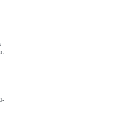
x
s,
i-