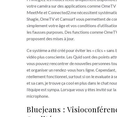
votre caméra sur des applications comme OmeTV o
MeetMe et Connected2.me nécessitent systématiqu
Shagle, OmeTV et Camsurf vous permettent de com
simplement votre âge et vos conditions d’utilisatio
les fausses purposes. Des functions comme OmeTV 
proposent des mises à jour.
Ce système a été créé pour éviter les « clics » sans
vidéo plus consciente. Les Quid sont des points attri
vous pouvez rencontrer de nouvelles personnes tous l
et organiser un rendez-vous hors ligne. Cependant, i
réellement fonctionnel, surtout si on le evaluate à 
et sa cam, je trouve ça cool en plus dans le chat no
l’équipe est sympa. Lorsque vous y êtes invité sur l
microphone.
Bluejeans : Visioconféren