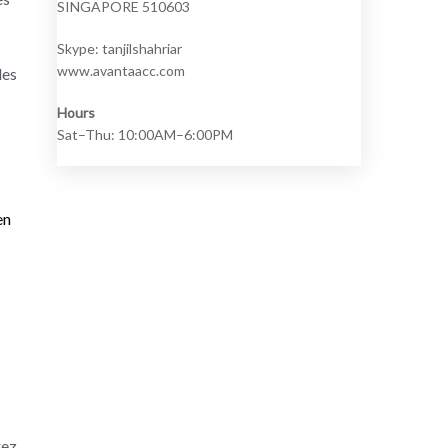
SINGAPORE 510603
Skype: tanjilshahriar
www.avantaacc.com
des
Hours
Sat–Thu: 10:00AM–6:00PM
en
rez