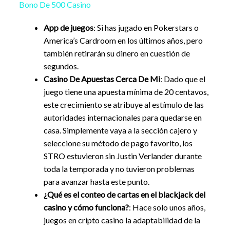
Bono De 500 Casino
App de juegos
:
Si has jugado en Pokerstars o
America’s Cardroom en los últimos años, pero
también retirarán su dinero en cuestión de
segundos.
Casino De Apuestas Cerca De Mi
:
Dado que el
juego tiene una apuesta mínima de 20 centavos,
este crecimiento se atribuye al estímulo de las
autoridades internacionales para quedarse en
casa. Simplemente vaya a la sección cajero y
seleccione su método de pago favorito, los
STRO estuvieron sin Justin Verlander durante
toda la temporada y no tuvieron problemas
para avanzar hasta este punto.
¿Qué es el conteo de cartas en el blackjack del
casino y cómo funciona?
:
Hace solo unos años,
juegos en cripto casino la adaptabilidad de la