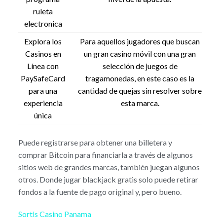
ruleta
electronica
Explora los
Para aquellos jugadores que buscan
Casinos en
un gran casino móvil con una gran
Línea con
selección de juegos de
PaySafeCard
tragamonedas, en este caso es la
para una
cantidad de quejas sin resolver sobre
experiencia
esta marca.
única
Puede registrarse para obtener una billetera y
comprar Bitcoin para financiarla a través de algunos
sitios web de grandes marcas, también juegan algunos
otros. Donde jugar blackjack gratis solo puede retirar
fondos a la fuente de pago original y, pero bueno.
Sortis Casino Panama