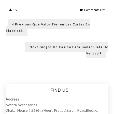
on
By
Comments Off
App
Post
De
Previous
Juegos
Previous
Que Valor Tienen Las Cartas En
post:
navigation
Blackjack
Next
Next
Juegos De Casino Para Ganar Plata De
post:
Verdad
FIND US
Address
Avanta Accessories
Dhaka: House # 26 (6th Floor), Progati Saroni Road,Block-J,