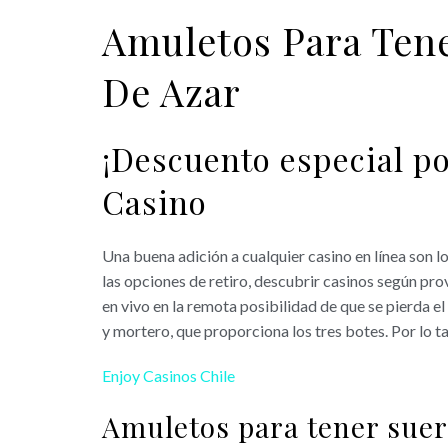
Amuletos Para Tene
De Azar
¡Descuento especial p
Casino
Una buena adición a cualquier casino en línea son 
las opciones de retiro, descubrir casinos según p
en vivo en la remota posibilidad de que se pierda e
y mortero, que proporciona los tres botes. Por lo ta
Enjoy Casinos Chile
Amuletos para tener suert