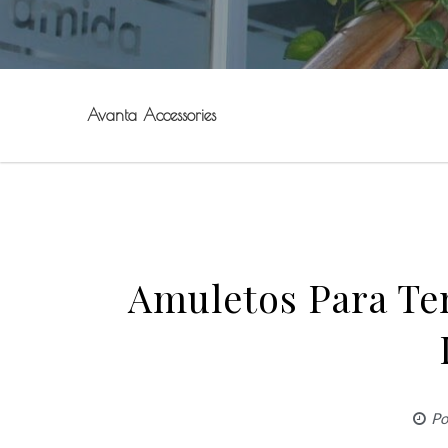
Avanta Accessories
Amuletos Para Te
Po