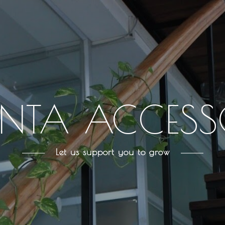
NTA ACCESSO
Let us support you to grow