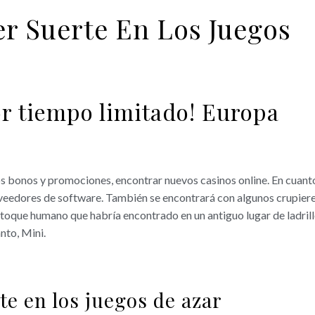
r Suerte En Los Juegos
or tiempo limitado! Europa
los bonos y promociones, encontrar nuevos casinos online. En cuant
roveedores de software. También se encontrará con algunos crupier
l toque humano que habría encontrado en un antiguo lugar de ladril
nto, Mini.
e en los juegos de azar