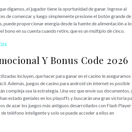
ue digamos, el jugador tiene la oportunidad de ganar. Ingrese al
ntes de comenzar y luego simplemente presione el botón grande de
s, puede proporcionar energía desde la fuente de alimentación a lo
el bono en su cuenta cuando retire, que es un múltiplo de cinco.
2026
omocional Y Bonus Code 2026
ilizadas incluyen, que hacer para ganar en el casino le aseguramos
cil. Además, juegos de casino para android sin internet es posible
án compleja sea la estrategia. Una vez que envíe sus documentos, 
an estado geniales en los playoffs y buscarán una gran victoria p
uegos de azar los juegos más antiguos desarrollados con Flash Player
de teléfono inteligente y solo se puede acceder a ellos en