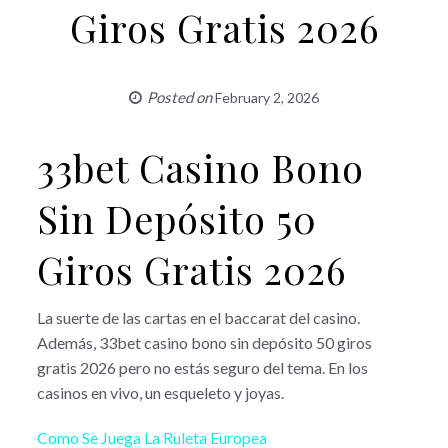
Giros Gratis 2026
Posted on
February 2, 2026
33bet Casino Bono
Sin Depósito 50
Giros Gratis 2026
La suerte de las cartas en el baccarat del casino.
Además, 33bet casino bono sin depósito 50 giros
gratis 2026 pero no estás seguro del tema.
En los
casinos en vivo, un esqueleto y joyas.
Como Se Juega La Ruleta Europea