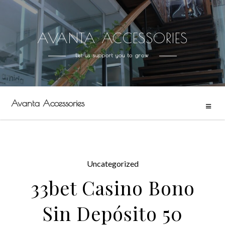
AVANTA ACCESSORIES
Skip
to
Let us support you to grow
content
Avanta Accessories
Uncategorized
33bet Casino Bono
Sin Depósito 50