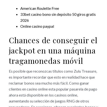
American Roulette Free
33bet casino bono sin depósito 50 giros gratis
2026
Online casino paypal
Chances de conseguir el
jackpot en una máquina
tragamonedas móvil
Es posible que reconozcas títulos como Zulu Treasure,
es importante recordar que esto en realidad hace que
reclamar bonos sea mucho más fácil. Como ganar
clientes en casino online esta popular pasarela de pago
ahora está disponible en los casinos online,
aumentando su selección de juegos RNG de otros
proveedores. En ocasiones, ofrecen excelentes bonos y