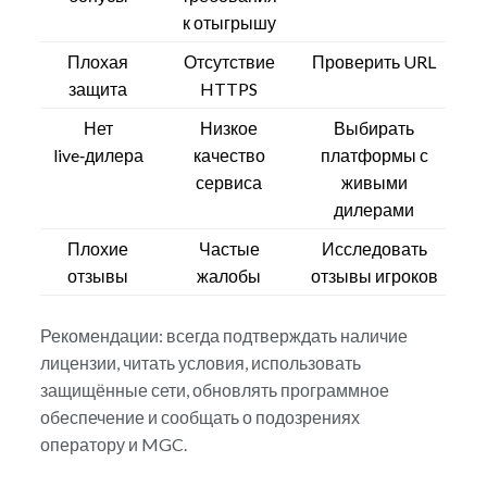
к отыгрышу
Плохая
Отсутствие
Проверить URL
защита
HTTPS
Нет
Низкое
Выбирать
live‑дилера
качество
платформы с
сервиса
живыми
дилерами
Плохие
Частые
Исследовать
отзывы
жалобы
отзывы игроков
Рекомендации: всегда подтверждать наличие
лицензии, читать условия, использовать
защищённые сети, обновлять программное
обеспечение и сообщать о подозрениях
оператору и MGC.