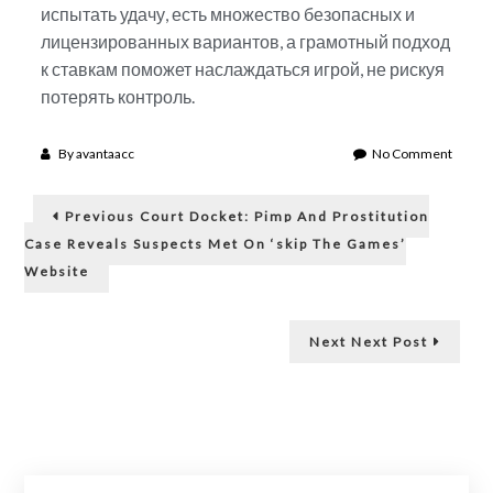
испытать удачу, есть множество безопасных и
лицензированных вариантов, а грамотный подход
к ставкам поможет наслаждаться игрой, не рискуя
потерять контроль.
on
By
avantaacc
No Comment
Post
Previous
Previous
Court Docket: Pimp And Prostitution
post:
navigation
Case Reveals Suspects Met On ‘skip The Games’
Website
Next
Next
Next Post
post: