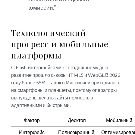
комиссии.”
Технологический
прогресс и мобильные
платформы
С Flash‑интерфейсами к сегодняшнему дню
развитие прошло сквозь HTML5 и WebGL.В 2023
году более 55% ставок в Миссисипи приходилось
на смартфоны и планшеты, поэтому операторы
вынуждены делать сайты полностью
адаптивными и быстрыми.
Фактор
Десктоп
Мобильный
Интерфейс
Полноэкранный,
Оптимизирова