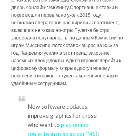
дверь к онлайн‑гэмблингу.Спортивные ставки и
покер вошли первым, но уже к 2015 году
несколько операторов расширили ассортимент,
включив в него казино‑игры.Рулетка быстро
завоевала популярность: по данным Комиссии по
играм Миссисипи, поток ставок вырос на 30% за
год.Пандемия усилила этот тренд: закрытие
наземных площадок вынудило игроков перейти к
цифровому формату, открыв доступ новому
поколению игроков – студентам, пенсионерам и
удалённым сотрудникам.
New software updates
improve graphics for those
who want to
play online
roulette in mississippi (MS)
: