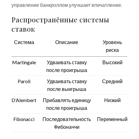
управление банкроллом улучшает впечатление.
Распространённые системы
ставок
Система
Описание
Уровень
риска
Martingale
Удваивать ставку
Высокий
после проигрыша
Paroli
Удваивать ставку
Средний
после выигрыша
D’Alembert
Прибавлять единицу
Низкий
после проигрыша
Fibonacci
Последовательность
Переменный
Фибоначчи