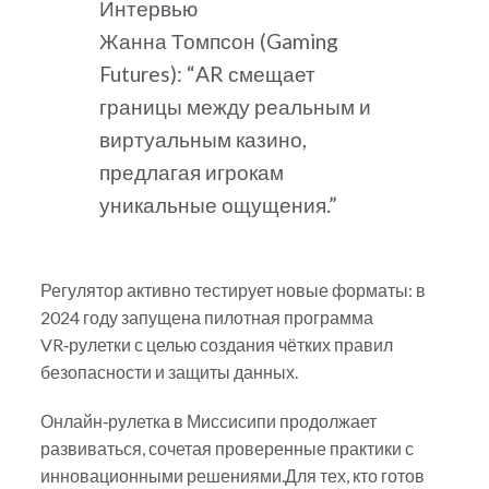
Интервью
Жанна Томпсон (Gaming
Futures): “AR смещает
границы между реальным и
виртуальным казино,
предлагая игрокам
уникальные ощущения.”
Регулятор активно тестирует новые форматы: в
2024 году запущена пилотная программа
VR‑рулетки с целью создания чётких правил
безопасности и защиты данных.
Онлайн‑рулетка в Миссисипи продолжает
развиваться, сочетая проверенные практики с
инновационными решениями.Для тех, кто готов